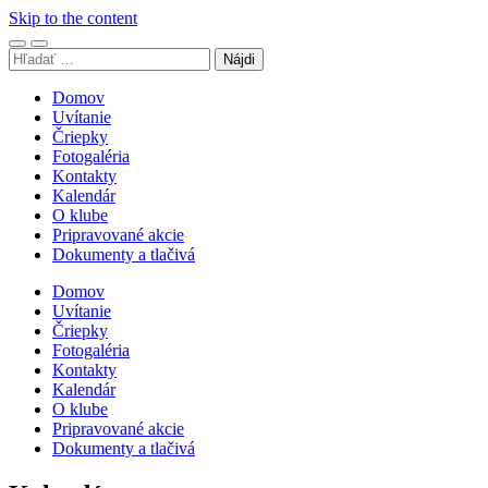
Skip to the content
Toggle
Toggle
Hľadať:
mobile
search
menu
field
Domov
Uvítanie
Čriepky
Fotogaléria
Kontakty
Kalendár
O klube
Pripravované akcie
Dokumenty a tlačivá
Domov
Uvítanie
Čriepky
Fotogaléria
Kontakty
Kalendár
O klube
Pripravované akcie
Dokumenty a tlačivá